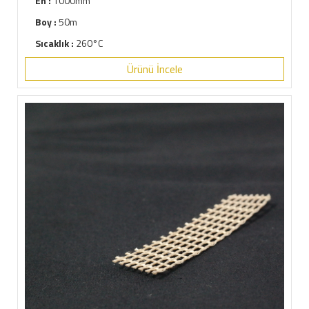
En :
1000mm
Boy :
50m
Sıcaklık :
260°C
Ürünü İncele