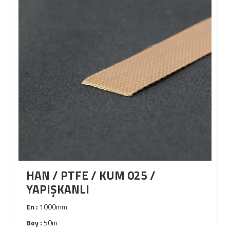
HAN / PTFE / KUM 025 /
YAPIŞKANLI
En :
1000mm
Boy :
50m