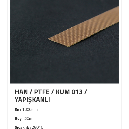
HAN / PTFE / KUM 013 /
YAPIŞKANLI
En :
1000mm
Boy :
50m
Sıcaklık :
260°C