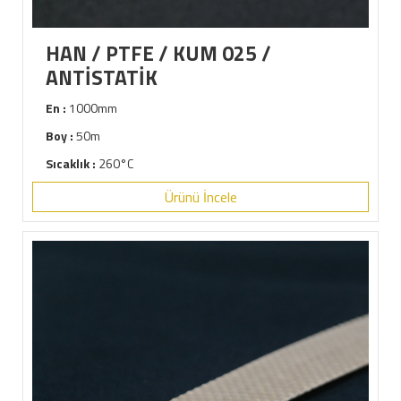
HAN / PTFE / KUM 025 /
ANTİSTATİK
En :
1000mm
Boy :
50m
Sıcaklık :
260°C
Ürünü İncele