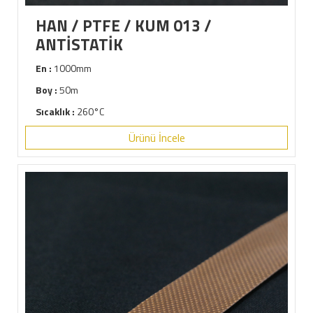
HAN / PTFE / KUM 013 /
ANTİSTATİK
En :
1000mm
Boy :
50m
Sıcaklık :
260°C
Ürünü İncele