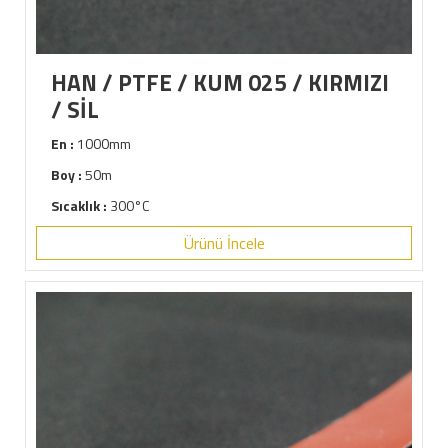
HAN / PTFE / KUM 025 / KIRMIZI
/ SİL
En :
1000mm
Boy :
50m
Sıcaklık :
300°C
Ürünü İncele