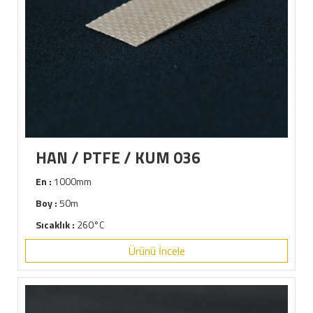
HAN / PTFE / KUM 036
En :
1000mm
Boy :
50m
Sıcaklık :
260°C
Ürünü İncele