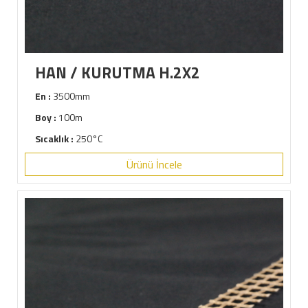
HAN / KURUTMA H.2X2
En :
3500mm
Boy :
100m
Sıcaklık :
250°C
Ürünü İncele