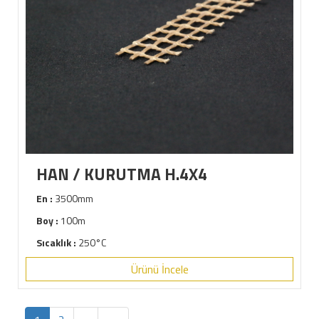
HAN / KURUTMA H.4X4
En :
3500mm
Boy :
100m
Sıcaklık :
250°C
Ürünü İncele