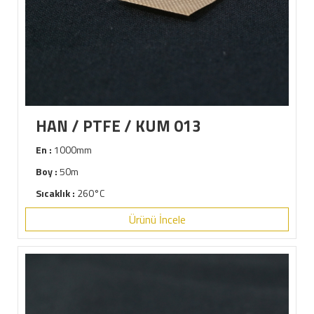
HAN / PTFE / KUM 013
En :
1000mm
Boy :
50m
Sıcaklık :
260°C
Ürünü İncele