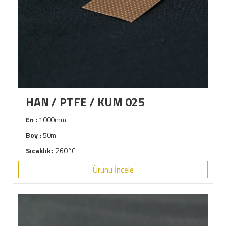
HAN / PTFE / KUM 025
En :
1000mm
Boy :
50m
Sıcaklık :
260°C
Ürünü İncele