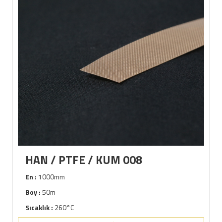
HAN / PTFE / KUM 008
En :
1000mm
Boy :
50m
Sıcaklık :
260°C