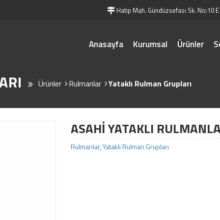
Hatip Mah. Gündüzsefası Sk. No:10 E
Anasayfa
Kurumsal
Ürünler
S
ARI
Ürünler
Rulmanlar
Yataklı Rulman Grupları
ASAHİ YATAKLI RULMANLA
Rulmanlar
,
Yataklı Rulman Grupları