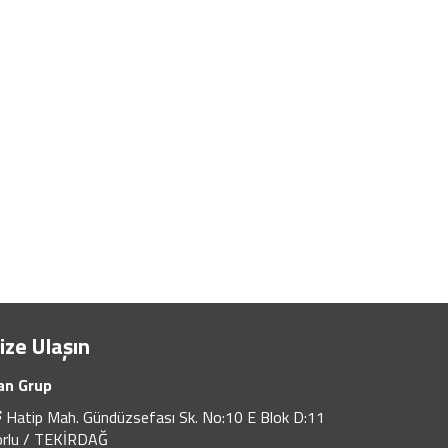
ize Ulaşın
an Grup
Hatip Mah. Gündüzsefası Sk. No:10 E Blok D:11
orlu / TEKİRDAĞ