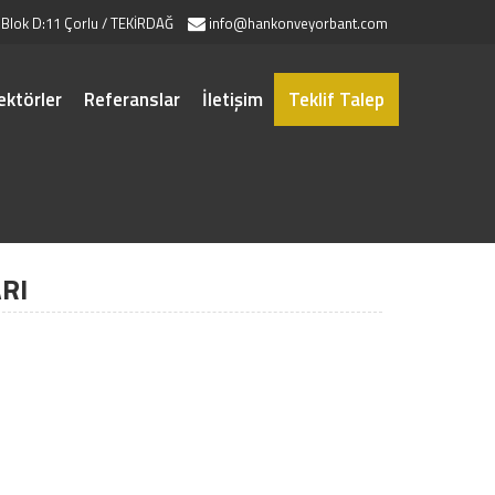
 Blok D:11 Çorlu / TEKİRDAĞ
info@hankonveyorbant.com
ektörler
Referanslar
İletişim
Teklif Talep
RI