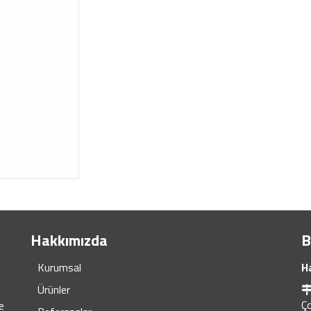
Hakkımızda
B
Kurumsal
H
Ürünler
Ç
e