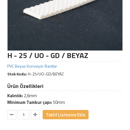
H - 25 / UO - GD / BEYAZ
PVC Beyaz Konveyör Bantlar
Stok Kodu:
H-25/UO-GD/BEYAZ
Ürün Özellikleri
Kalınlık:
2,6mm
Minimum Tambur çapı:
50mm
Teklif Listesine Ekle