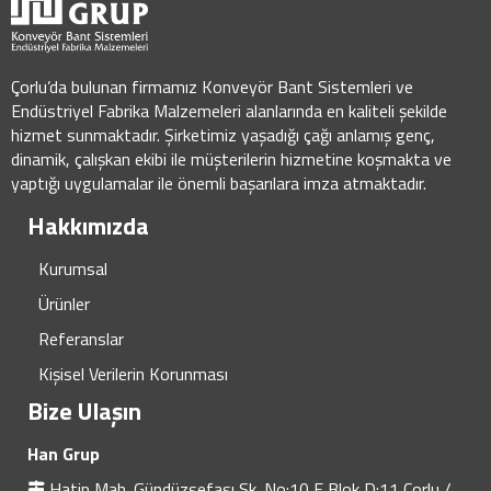
Çorlu’da bulunan firmamız Konveyör Bant Sistemleri ve
Endüstriyel Fabrika Malzemeleri alanlarında en kaliteli şekilde
hizmet sunmaktadır. Şirketimiz yaşadığı çağı anlamış genç,
dinamik, çalışkan ekibi ile müşterilerin hizmetine koşmakta ve
yaptığı uygulamalar ile önemli başarılara imza atmaktadır.
Hakkımızda
Kurumsal
Ürünler
Referanslar
Kişisel Verilerin Korunması
Bize Ulaşın
Han Grup
Hatip Mah. Gündüzsefası Sk. No:10 E Blok D:11 Çorlu /